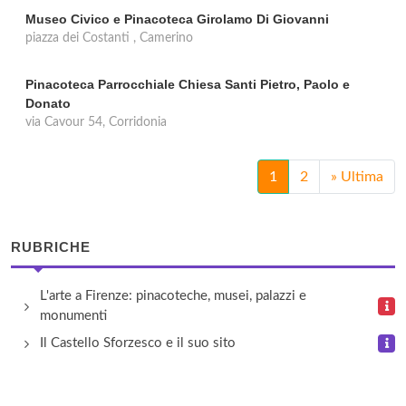
Museo Civico e Pinacoteca Girolamo Di Giovanni
piazza dei Costanti , Camerino
Pinacoteca Parrocchiale Chiesa Santi Pietro, Paolo e
Donato
via Cavour 54, Corridonia
1
2
»
Ultima
RUBRICHE
L'arte a Firenze: pinacoteche, musei, palazzi e
monumenti
Il Castello Sforzesco e il suo sito