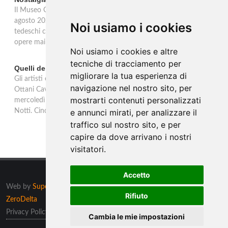
Il Museo Castello San Materno di Ascona ospita dal 26 aprile al 26
agosto 2026 Nostalgia del sud, mostra dedicata agli artisti
Noi usiamo i cookies
tedeschi che tra il 1865 e il 1915 hanno scelto l'Italia. Quaranta
opere mai esposte da una collezione privata tedesca.
Noi usiamo i cookies e altre
tecniche di tracciamento per
Quelli della notte: Anna Ottani Cavina alla GAM di Torino
migliorare la tua esperienza di
Gli artisti e la fascinazione del buio, del sogno, dell'inconscio. Anna
navigazione nel nostro sito, per
Ottani Cavina protagonista dell'incontro alla GAM di Torino
mostrarti contenuti personalizzati
mercoledì 18 febbraio 2026. Un approfondimento sulla mostra
Notti. Cinque secoli di stelle, sogni, pleniluni.
e annunci mirati, per analizzare il
traffico sul nostro sito, e per
capire da dove arrivano i nostri
visitatori.
Accetto
Web by
Supero ltd
, Malta tutti i diritti riservati. Powered by
Rifiuto
ZeroDelta
Privacy Policy
/
Preferenze sui Cookies
Cambia le mie impostazioni
Informazioni
/
Contatti
/
Sitemap