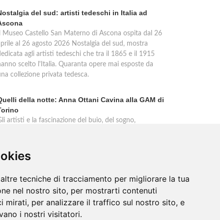
Nostalgia del sud: artisti tedeschi in Italia ad
Ascona
Il Museo Castello San Materno di Ascona ospita dal 26
aprile al 26 agosto 2026 Nostalgia del sud, mostra
edicata agli artisti tedeschi che tra il 1865 e il 1915
hanno scelto l'Italia. Quaranta opere mai esposte da
una collezione privata tedesca.
Quelli della notte: Anna Ottani Cavina alla GAM di
Torino
li artisti e la fascinazione del buio, del sogno,
dell'inconscio. Anna Ottani Cavina protagonista
dell'incontro alla GAM di Torino mercoledì 18 febbraio
2026. Un approfondimento sulla mostra Notti. Cinque
ookies
ecoli di stelle, sogni, pleniluni.
altre tecniche di tracciamento per migliorare la tua
ne nel nostro sito, per mostrarti contenuti
 mirati, per analizzare il traffico sul nostro sito, e
ano i nostri visitatori.