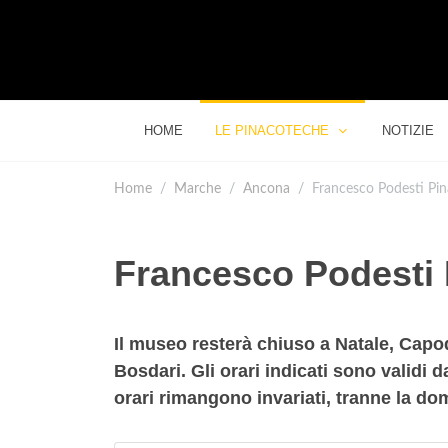
HOME
LE PINACOTECHE
NOTIZIE
Home
Marche
Ancona
Francesco Podesti Pin
Francesco Podesti 
Il museo resterà chiuso a Natale, Cap
Bosdari. Gli orari indicati sono validi 
orari rimangono invariati, tranne la do