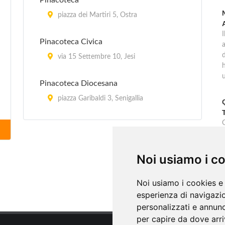
Pinacoteca
piazza dei Martiri 5, Ostra
Pinacoteca Civica
d
via 15 Settembre 10, Jesi
Pinacoteca Diocesana
piazza Garibaldi 3, Senigallia
G
Pinacoteca Francescana
piazza Sant'Antonio 4, Falconara
Marittima
Noi usiamo i c
s
Noi usiamo i cookies e 
esperienza di navigazio
personalizzati e annunci
per capire da dove arriv