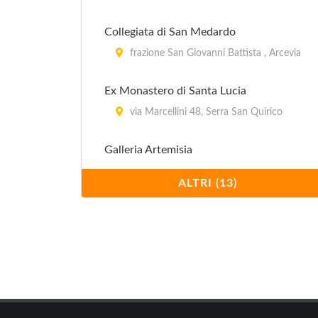
Collegiata di San Medardo
frazione San Giovanni Battista , Arcevia
Ex Monastero di Santa Lucia
via Marcellini 48, Serra San Quirico
Galleria Artemisia
via Nino Bixio 39, Falconara Marittima
ALTRI (13)
Galleria Artessenza
via Primo Maggio 142/c, Ancona
Mole Vanvitelliana
banchina Giovanni da Chio 28, Ancona