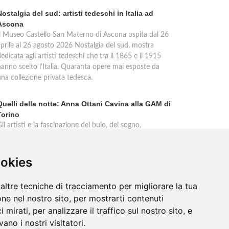
Nostalgia del sud: artisti tedeschi in Italia ad
Ascona
Il Museo Castello San Materno di Ascona ospita dal 26
aprile al 26 agosto 2026 Nostalgia del sud, mostra
edicata agli artisti tedeschi che tra il 1865 e il 1915
hanno scelto l'Italia. Quaranta opere mai esposte da
una collezione privata tedesca.
Quelli della notte: Anna Ottani Cavina alla GAM di
Torino
li artisti e la fascinazione del buio, del sogno,
dell'inconscio. Anna Ottani Cavina protagonista
dell'incontro alla GAM di Torino mercoledì 18 febbraio
2026. Un approfondimento sulla mostra Notti. Cinque
ookies
ecoli di stelle, sogni, pleniluni.
altre tecniche di tracciamento per migliorare la tua
ne nel nostro sito, per mostrarti contenuti
 mirati, per analizzare il traffico sul nostro sito, e
ano i nostri visitatori.