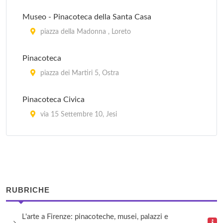
Palazzo della Pretura
Museo - Pinacoteca della Santa Casa
via Giuseppe Garibaldi 18, Sassoferrato
piazza della Madonna , Loreto
Pinacoteca Francesco Podesti
Pinacoteca
via Pizzecolli , Ancona
piazza dei Martiri 5, Ostra
Pinacoteca Civica
via 15 Settembre 10, Jesi
Pinacoteca Diocesana
piazza Garibaldi 3, Senigallia
Pinacoteca Francescana
RUBRICHE
piazza Sant'Antonio 4, Falconara Marittima
L'arte a Firenze: pinacoteche, musei, palazzi e