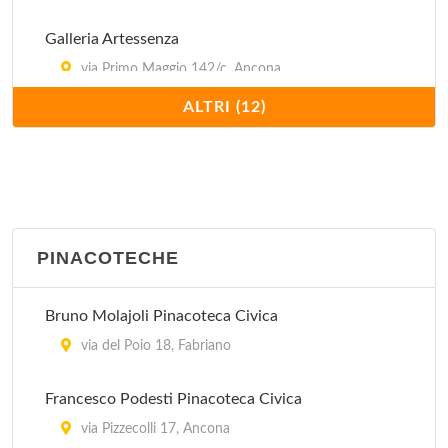
Galleria Artessenza
via Primo Maggio 142/c, Ancona
ALTRI (12)
Mole Vanvitelliana
banchina Giovanni da Chio 28, Ancona
Museo Archeologico Statale
corso Giuseppe Mazzini 64, Arcevia
PINACOTECHE
Museo Tattile Statale Omero
Bruno Molajoli Pinacoteca Civica
via Tiziano 50, Ancona
via del Poio 18, Fabriano
Palazzo dei Priori
Francesco Podesti Pinacoteca Civica
corso Giuseppe Mazzini , Arcevia
via Pizzecolli 17, Ancona