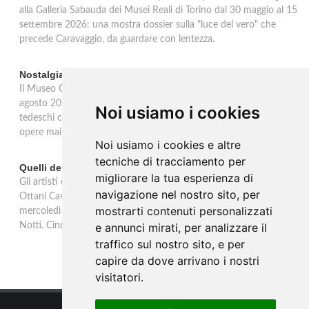
alla Galleria Sabauda dei Musei Reali di Torino dal 30 maggio al 15
settembre 2026: una mostra dossier sulla "luce del vero" che
precede Caravaggio, da guardare con lentezza.
Nostalgia del sud: artisti tedeschi in Italia ad Ascona
Il Museo Castello San Materno di Ascona ospita dal 26 aprile al 26
agosto 2026 Nostalgia del sud, mostra dedicata agli artisti
Noi usiamo i cookies
tedeschi che tra il 1865 e il 1915 hanno scelto l'Italia. Quaranta
opere mai esposte da una collezione privata tedesca.
Noi usiamo i cookies e altre
tecniche di tracciamento per
Quelli della notte: Anna Ottani Cavina alla GAM di Torino
migliorare la tua esperienza di
Gli artisti e la fascinazione del buio, del sogno, dell'inconscio. Anna
navigazione nel nostro sito, per
Ottani Cavina protagonista dell'incontro alla GAM di Torino
mostrarti contenuti personalizzati
mercoledì 18 febbraio 2026. Un approfondimento sulla mostra
Notti. Cinque secoli di stelle, sogni, pleniluni.
e annunci mirati, per analizzare il
traffico sul nostro sito, e per
capire da dove arrivano i nostri
visitatori.