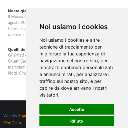
Nostalgia del sud: artisti tedeschi in Italia ad Ascona
Il Museo Castello San Materno di Ascona ospita dal 26 aprile al 26
agosto 2026 Nostalgia del sud, mostra dedicata agli artisti
Noi usiamo i cookies
tedeschi che tra il 1865 e il 1915 hanno scelto l'Italia. Quaranta
opere mai esposte da una collezione privata tedesca.
Noi usiamo i cookies e altre
tecniche di tracciamento per
Quelli della notte: Anna Ottani Cavina alla GAM di Torino
migliorare la tua esperienza di
Gli artisti e la fascinazione del buio, del sogno, dell'inconscio. Anna
navigazione nel nostro sito, per
Ottani Cavina protagonista dell'incontro alla GAM di Torino
mostrarti contenuti personalizzati
mercoledì 18 febbraio 2026. Un approfondimento sulla mostra
Notti. Cinque secoli di stelle, sogni, pleniluni.
e annunci mirati, per analizzare il
traffico sul nostro sito, e per
capire da dove arrivano i nostri
visitatori.
Accetto
Web by
Supero ltd
, Malta tutti i diritti riservati. Powered by
Rifiuto
ZeroDelta