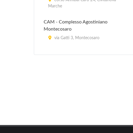
corso Annibal Caro 24, Civitanova
Marche
CAM - Complesso Agostiniano
Montecosaro
via Gatti 3, Montecosaro
Castello di Lanciano
piazza Castello , Castelraimondo
Centro Nazionale Studi Leopardiani
via Monte Tabor 2, Recanati
Chiesa Santa Maria della Misericordia
piazza del Popolo , San Severino
Marche