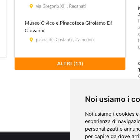
via Gregorio XII , Recanati
Museo Civico e Pinacoteca Girolamo Di
Giovanni
d
piazza dei Costanti , Camerino
Museo e Pinacoteca Comunale Scipione
ALTRI (13)
Gentili - Sezione Antica
via Merelli , San Ginesio
G
Museo Pinacoteca
Noi usiamo i c
piazza Martiri Vissani , Visso
s
Noi usiamo i cookies e 
Palazzo Ricci Pinacoteca
esperienza di navigazio
via Domenico 1, Macerata
personalizzati e annunci
per capire da dove arriv