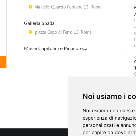
via delle Quattro Fontane 13, Roma
Galleria Spada
piazza Capo di Ferro 13, Roma
d
Musei Capitolini e Pinacoteca
piazza del Campidoglio 1, Roma
Museo e Galleria Borghese
G
piazzale del Museo Borghese 5, Roma
Noi usiamo i c
Pinacoteca di San Silvestro
s
via San Silvestro 72, Montecompatri
Noi usiamo i cookies e 
esperienza di navigazio
personalizzati e annunci
per capire da dove arriv