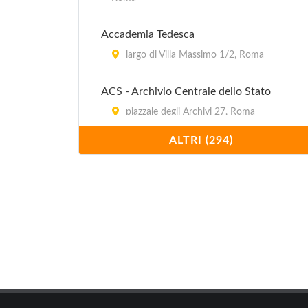
Accademia Tedesca
largo di Villa Massimo 1/2, Roma
ACS - Archivio Centrale dello Stato
piazzale degli Archivi 27, Roma
ALTRI (294)
AG Arte Contemporanea
via Panisperna 222/a, Roma
Agartecontemporanea
via Panisperna 222/a, Roma
Alessio Ponti - Galleria d'Arte in Roma
via di Monserrato 8, Roma