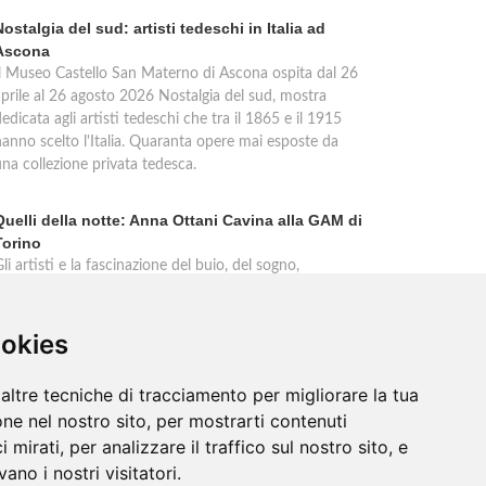
Nostalgia del sud: artisti tedeschi in Italia ad
Ascona
Il Museo Castello San Materno di Ascona ospita dal 26
aprile al 26 agosto 2026 Nostalgia del sud, mostra
edicata agli artisti tedeschi che tra il 1865 e il 1915
hanno scelto l'Italia. Quaranta opere mai esposte da
una collezione privata tedesca.
Quelli della notte: Anna Ottani Cavina alla GAM di
Torino
li artisti e la fascinazione del buio, del sogno,
dell'inconscio. Anna Ottani Cavina protagonista
dell'incontro alla GAM di Torino mercoledì 18 febbraio
2026. Un approfondimento sulla mostra Notti. Cinque
ookies
ecoli di stelle, sogni, pleniluni.
altre tecniche di tracciamento per migliorare la tua
ne nel nostro sito, per mostrarti contenuti
 mirati, per analizzare il traffico sul nostro sito, e
ano i nostri visitatori.