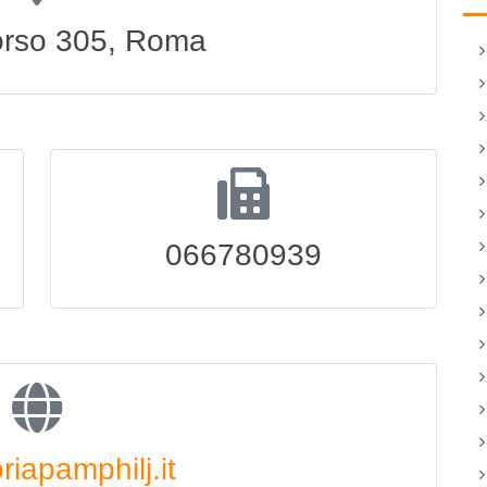
Corso 305, Roma
066780939
iapamphilj.it