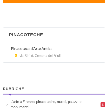
via Valvason 11, Udine
Gallerie del Progetto - Palazzo Morpurgo
via Savorgnana 12, Udine
PINACOTECHE
GAMUD - Galleria d'Arte Moderna
via Ampezzo 2, Udine
Pinacoteca d'Arte Antica
Le Monelle Galleria Openspace
via Bini 6, Gemona del Friuli
via 28 Aprile 5, Gemona del Friuli
Municipio
piazza Aldo Moro 12, Attimis
RUBRICHE
Museo Etnografico del Friuli
L'arte a Firenze: pinacoteche, musei, palazzi e
via Grazzano 1, Udine
monumenti