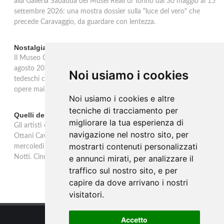
alla Galleria Sabauda dei Musei Reali di Torino dal 30 maggio al 15
settembre 2026: una mostra dossier sulla "luce del vero" che
precede Caravaggio, da guardare con lentezza.
Nostalgia del sud: artisti tedeschi in Italia ad Ascona
Il Museo Castello San Materno di Ascona ospita dal 26 aprile al 26
agosto 2026 Nostalgia del sud, mostra dedicata agli artisti
Noi usiamo i cookies
tedeschi che tra il 1865 e il 1915 hanno scelto l'Italia. Quaranta
opere mai esposte da una collezione privata tedesca.
Noi usiamo i cookies e altre
tecniche di tracciamento per
Quelli della notte: Anna Ottani Cavina alla GAM di Torino
migliorare la tua esperienza di
Gli artisti e la fascinazione del buio, del sogno, dell'inconscio. Anna
navigazione nel nostro sito, per
Ottani Cavina protagonista dell'incontro alla GAM di Torino
mostrarti contenuti personalizzati
mercoledì 18 febbraio 2026. Un approfondimento sulla mostra
Notti. Cinque secoli di stelle, sogni, pleniluni.
e annunci mirati, per analizzare il
traffico sul nostro sito, e per
capire da dove arrivano i nostri
visitatori.
Accetto