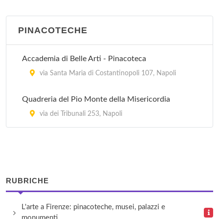
via Chiatamone 7, Napoli
PINACOTECHE
Banca di Credito Popolare
corso Vittorio Emanuele 92, Torre del Greco
Accademia di Belle Arti - Pinacoteca
Banca Sella
via Santa Maria di Costantinopoli 107, Napoli
via dei Mille 34/38, Napoli
Quadreria del Pio Monte della Misericordia
Biblioteca Comunale Benedetto Croce
via dei Tribunali 253, Napoli
via Francesco De Mura 2/bis, Napoli
Caffè dell'Epoca
via Santa Maria Di Costantinopoli 80/81, Napoli
RUBRICHE
L'arte a Firenze: pinacoteche, musei, palazzi e
monumenti