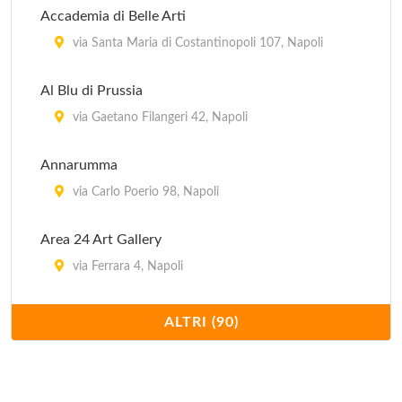
Accademia di Belle Arti
via Santa Maria di Costantinopoli 107, Napoli
Al Blu di Prussia
via Gaetano Filangeri 42, Napoli
Annarumma
via Carlo Poerio 98, Napoli
Area 24 Art Gallery
via Ferrara 4, Napoli
Art 1307
ALTRI (90)
rampe Sant'Antonio a Posillipo 104, Napoli
Artexarte - Box