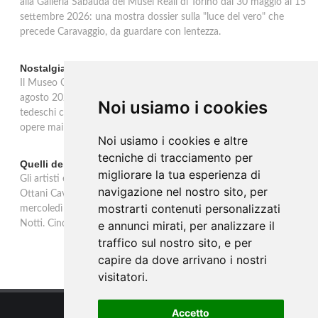
alla Galleria Sabauda dei Musei Reali di Torino dal 30 maggio al 15
settembre 2026: una mostra dossier sulla "luce del vero" che
precede Caravaggio, da guardare con lentezza.
Nostalgia del sud: artisti tedeschi in Italia ad Ascona
Il Museo Castello San Materno di Ascona ospita dal 26 aprile al 26
agosto 2026 Nostalgia del sud, mostra dedicata agli artisti
Noi usiamo i cookies
tedeschi che tra il 1865 e il 1915 hanno scelto l'Italia. Quaranta
opere mai esposte da una collezione privata tedesca.
Noi usiamo i cookies e altre
tecniche di tracciamento per
Quelli della notte: Anna Ottani Cavina alla GAM di Torino
migliorare la tua esperienza di
Gli artisti e la fascinazione del buio, del sogno, dell'inconscio. Anna
navigazione nel nostro sito, per
Ottani Cavina protagonista dell'incontro alla GAM di Torino
mostrarti contenuti personalizzati
mercoledì 18 febbraio 2026. Un approfondimento sulla mostra
Notti. Cinque secoli di stelle, sogni, pleniluni.
e annunci mirati, per analizzare il
traffico sul nostro sito, e per
capire da dove arrivano i nostri
visitatori.
Accetto