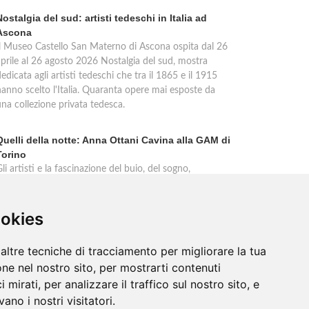
Nostalgia del sud: artisti tedeschi in Italia ad
Ascona
Il Museo Castello San Materno di Ascona ospita dal 26
aprile al 26 agosto 2026 Nostalgia del sud, mostra
edicata agli artisti tedeschi che tra il 1865 e il 1915
hanno scelto l'Italia. Quaranta opere mai esposte da
una collezione privata tedesca.
Quelli della notte: Anna Ottani Cavina alla GAM di
Torino
li artisti e la fascinazione del buio, del sogno,
dell'inconscio. Anna Ottani Cavina protagonista
dell'incontro alla GAM di Torino mercoledì 18 febbraio
2026. Un approfondimento sulla mostra Notti. Cinque
ookies
ecoli di stelle, sogni, pleniluni.
altre tecniche di tracciamento per migliorare la tua
ne nel nostro sito, per mostrarti contenuti
 mirati, per analizzare il traffico sul nostro sito, e
ano i nostri visitatori.