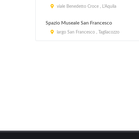
viale Benedetto Croce , L'Aquila
Spazio Museale San Francesco
largo San Francesco , Tagliacozzo