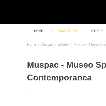
HOME
LE PINACOTECHE
NOTIZIE
Home
Abruzzo
L'Aquila
Muspac - Museo Sper
Muspac - Museo Spe
Contemporanea